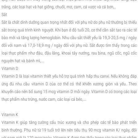
trắng, các loại hạt và hạt giống, chuối, mơ, cam, cá vược và cá bơn,..
Sắt
Sắt là chất dinh dưỡng quan trọng nhất đối với phụ nữ do phụ nữ thường bị thiếu
sắt trong quá trình kinh nguyệt. Khi bạn ở độ tuổi 20, cơ thể cần sắt tạo ra các tế
bào mới và tăng lượng hemoglobin. Nhu cầu sắt thiết yếu là 19,3-20,5 mg / ngày
đối với nam và 17,0-18,9 mg / ngày đối với phụ nữ. Sắt được tìm thấy trong các
loại thực phẩm như đậu, đậu lăng, khoai tây nướng, rau bina, ngũ cốc, ngũ cốc
nguyên hạt và bánh mì,….
Vitamin D
Vitamin D là loại vitamin thiết yếu hỗ trợ quá trình hấp thu canxi. Nếu không đáp
ứng đủ nhu cầu vitamin D của cơ thể có thể khiến xương giòn và yếu. Theo
khuyến cáo nên bổ sung 15 mcg vitamin D mỗi ngày. Vitamin D có trong các loại
thực phẩm như trứng, nước cam, các loại cá béo,….
Vitamin K
Vitamin K giúp tăng cường cấu trúc xương và cho phép các tế bào phát triển
bình thường. Phụ nữ từ 19 tuổi trở lên nên tiêu thụ 90 mcg vitamin K/ ngày, đối
với nam giới là 120 mcg/ngày. Vitamin K được tìm thấy trong các loại thực phẩm