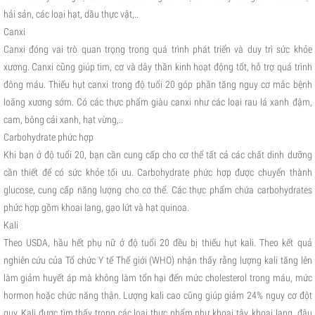
hải sản, các loại hạt, dầu thực vật,..
Canxi
Canxi đóng vai trò quan trọng trong quá trình phát triển và duy trì sức khỏe
xương. Canxi cũng giúp tim, cơ và dây thần kinh hoạt động tốt, hỗ trợ quá trình
đông máu. Thiếu hụt canxi trong độ tuổi 20 góp phần tăng nguy cơ mắc bệnh
loãng xương sớm. Có các thực phẩm giàu canxi như các loại rau lá xanh đậm,
cam, bông cải xanh, hạt vừng,..
Carbohydrate phức hợp
Khi bạn ở độ tuổi 20, bạn cần cung cấp cho cơ thể tất cả các chất dinh dưỡng
cần thiết để có sức khỏe tối ưu. Carbohydrate phức hợp được chuyển thành
glucose, cung cấp năng lượng cho cơ thể. Các thực phẩm chứa carbohydrates
phức hợp gồm khoai lang, gạo lứt và hạt quinoa.
Kali
Theo USDA, hầu hết phụ nữ ở độ tuổi 20 đều bị thiếu hụt kali. Theo kết quả
nghiên cứu của Tổ chức Y tế Thế giới (WHO) nhận thấy rằng lượng kali tăng lên
làm giảm huyết áp mà không làm tổn hại đến mức cholesterol trong máu, mức
hormon hoặc chức năng thận. Lượng kali cao cũng giúp giảm 24% nguy cơ đột
quỵ. Kali được tìm thấy trong các loại thực phẩm như khoai tây, khoai lang, đậu