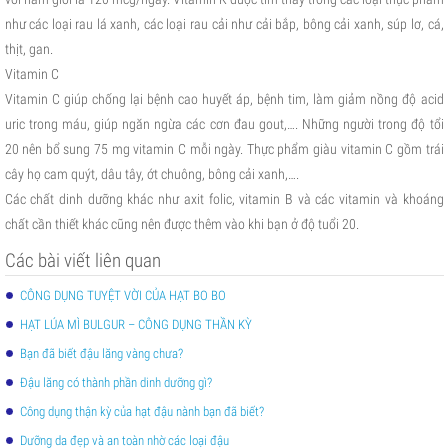
như các loại rau lá xanh, các loại rau cải như cải bắp, bông cải xanh, súp lơ, cá,
thịt, gan.
Vitamin C
Vitamin C giúp chống lại bệnh cao huyết áp, bệnh tim, làm giảm nồng độ acid
uric trong máu, giúp ngăn ngừa các cơn đau gout,…. Những người trong độ tổi
20 nên bổ sung 75 mg vitamin C mỗi ngày. Thực phẩm giàu vitamin C gồm trái
cây họ cam quýt, dâu tây, ớt chuông, bông cải xanh,….
Các chất dinh dưỡng khác như axit folic, vitamin B và các vitamin và khoáng
chất cần thiết khác cũng nên được thêm vào khi bạn ở độ tuổi 20.
Các bài viết liên quan
CÔNG DỤNG TUYỆT VỜI CỦA HẠT BO BO
HẠT LÚA MÌ BULGUR – CÔNG DỤNG THẦN KỲ
Bạn đã biết đậu lăng vàng chưa?
Đậu lăng có thành phần dinh dưỡng gì?
Công dụng thận kỳ của hạt đậu nành bạn đã biết?
Dưỡng da đẹp và an toàn nhờ các loại đậu