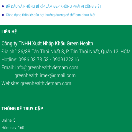
BÃ ĐẬU VÀ NHỮNG BÍ KÍP LÀM ĐẸP KHÔNG PHẢI AI CŨNG BIẾT
Công dụng thần kỳ của hạt hướng dương có thể bạn chưa biết
LIÊN HỆ
Công ty TNHH Xuất Nhập Khẩu Green Health
Địa chỉ: 36/38 Tân Thới Nhất 8, P. Tân Thới Nhất, Quận 12, HCM
Hotline: 0986.03.73.53 - 0909122316
Email: i
nfo@greenhealthvietnam.com
greenhealth.imex@gmail.com
Website:
greenhealthvietnam.com
THỐNG KÊ TRUY CẬP
Online
:
5
Hôm nay
: 160