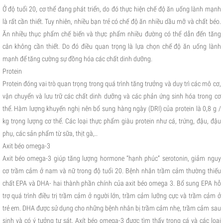
Ở độ tuổi 20, cơ thể đang phát triển, do đó thực hiện chế độ ăn uống lành mạnh
là rất cần thiết. Tuy nhiên, nhiều bạn trẻ có chế độ ăn nhiều dầu mỡ và chất béo.
Ăn nhiều thục phẩm chế biến và thực phẩm nhiều đường có thể dẫn đến tăng
cân không cần thiết. Do đó điều quan trọng là lựa chọn chế độ ăn uống lành
mạnh để tăng cường sự đồng hóa các chất dinh dưỡng.
Protein
Protein đóng vai trò quan trọng trong quá trình tăng trưởng và duy trì các mô cơ,
vận chuyển và lưu trữ các chất dinh dưỡng và các phản ứng sinh hóa trong cơ
thể. Hàm lượng khuyến nghị nên bổ sung hàng ngày (DRI) của protein là 0,8 g /
kg trọng lượng cơ thể. Các loại thực phẩm giàu protein như cá, trứng, đậu, đậu
phụ, các sản phẩm từ sữa, thịt gà,..
Axit béo omega-3
Axit béo omega-3 giúp tăng lượng hormone “hạnh phúc” serotonin, giảm nguy
cơ trầm cảm ở nam và nữ trong độ tuổi 20. Bệnh nhân trầm cảm thường thiếu
chất EPA và DHA- hai thành phần chính của axit béo omega 3. Bổ sung EPA hỗ
trợ quá trình điều trị trầm cảm ở người lớn, trầm cảm lưỡng cực và trầm cảm ở
trẻ em. DHA được sử dụng cho những bệnh nhân bị trầm cảm nhẹ, trầm cảm sau
sinh và có ý tưởng tự sát. Axít béo omega-3 được tìm thấy trong cá và các loại